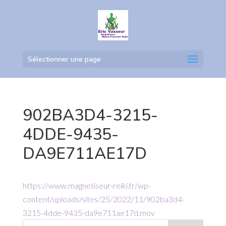
Sélectionner une page
902BA3D4-3215-
4DDE-9435-
DA9E711AE17D
https://www.magnetiseur-reiki.fr/wp-
content/uploads/sites/25/2022/11/902ba3d4-
3215-4dde-9435-da9e711ae17d.mov